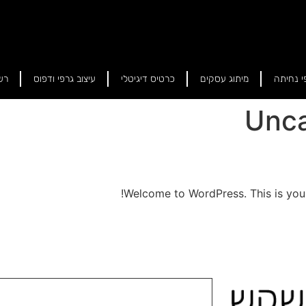
י נחיתה
מיתוג עסקים
כרטיס דיגיטלי
עיצוב גרפי ודפוס
רש
Unca
Welcome to WordPress. This is your fi