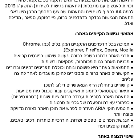
זכויות לאנשים עם מוגבלות (התאמות נגישות לשירות) התשע"ג 2013
לרמה AA בכפוף לשינויים והתאמות שבוצעו במסמך התקן הישראלי.
התאמת הנגישות נבדקה בדפדפנים כרום, פיירפוקס, ספארי, מוזילה
ואדג'.
אמצעי נגישות הקיימים באתר:
● תמיכה בכל הדפדפנים התקניים המקובלים (כמו Chrome,
Explorer, FireFox, Opera, Mozila).
● תכני האתר נכתבו בשפה ברורה ונעשה שימוש בפונטים קריאים
● מבניות האתר בנויה מכותרות, פסקאות ורשימות
● התמצאות באתר היא פשוטה ונוחה וכוללת תפריטים זמינים וברורים
● הקישורים באתר ברורים ומסבירים להיכן מועברים לאחר לחיצה
עליהם
● קישורים בתחילת הדף המאפשרים דילוג לתוכן
● תיאור טקסטואלי לתמונות ואייקונים עבור טכנולוגיות מסייעות
● התאמת האתר לסביבות עבודה ברזולוציות שונות (רספונסיביות)
● כפתורי עצירה והפעלה של גלריות סרטונים
● הוטמעו חוקי ARIA העוזרים לפרש את תוכן האתר בצורה מדויקת
וטובה יותר
● הנגשת תפריטים, טפסים ושדות, היררכיית כותרות, רכיבי טאבים,
חלונות קופצים ועוד
שינוי תצוגה באתר