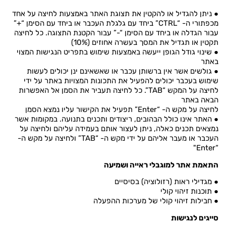
● ניתן להגדיל או להקטין את תצוגת האתר באמצעות לחיצה על אחד
מכפתורי ה- “CTRL” ביחד עם גלגלת העכבר או ביחד עם הסימן “+”
עבור הגדלה או ביחד עם הסימן “-” עבור הקטנת התצוגה. כל לחיצה
תקטין או תגדיל את המסך בעשרה אחוזים (10%)
● שינוי גודל הגופן ייעשה באמצעות שימוש בתפריט הנגישות המצוי
באתר
● גולשים אשר אין ברשותן עכבר או שאשאינם ינן יכולים לעשות
שימוש בעכבר יכולים להפעיל את התכונות המצויות באתר על ידי
לחיצה על המקש “TAB”. כל לחיצה תעביר את הסמן אל האפשרות
הבאה באתר
לחיצה על מקש ה- “Enter” תפעיל את הקישור עליו נמצא הסמן
● האתר אינו כולל הבהובים, ריצודים ותכנים בתנועה. במקומות אשר
נמצאים תכנים כאלה, ניתן לעצור אותם בעמידה עליהם ולחיצה על
העכבר או מעבר אליהם על ידי מקש ה- “TAB” ולחיצה על מקש ה-
“Enter"
התאמת אתר למוגבלי ראייה ושמיעה
● מגדילי ראות (רזולוציה) בסיסיים
● תוכנות זיהוי קולי
● חבילות זיהוי קולי של מערכות ההפעלה
סייגים לנגישות