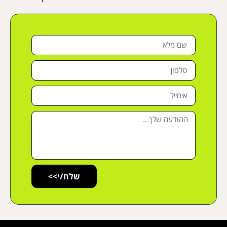
שלח/י>>